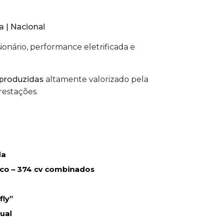
a | Nacional
onário, performance eletrificada e
produzidas
altamente valorizado pela
restações.
da
ico – 374 cv combinados
fly”
ual