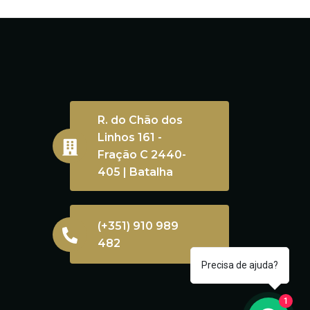
R. do Chão dos
Linhos 161 -
Fração C 2440-
405 | Batalha
(+351) 910 989
482
Precisa de ajuda?
1