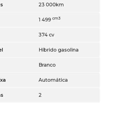
os
23 000km
cm3
1 499
374 cv
el
Híbrido gasolina
Branco
ixa
Automática
as
2